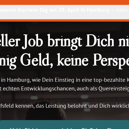
 unseren Karriere-Tag am 28. April in Hamburg – 
inklu
ller Job bringt Dich ni
ig Geld, keine Persp
in Hamburg, wie Dein Einstieg in eine top-bezahlte Ka
t echten Entwicklungschancen, auch als Quereinsteige
fsfeld kennen, das Leistung belohnt und Dich wirklic