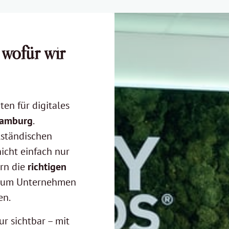
wofür wir 
n für digitales 
amburg
. 

lständischen 
cht einfach nur 
rn die 
richtigen 
g zum Unternehmen 
en.
 sichtbar – mit 