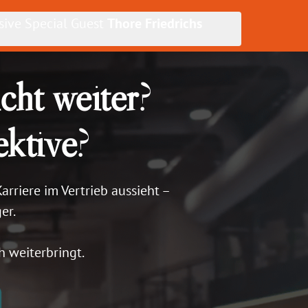
sive Special Guest 
Thore Friedrichs
cht weiter
?
ektive
?
rriere im Vertrieb aussieht – 
r.

h weiterbringt.