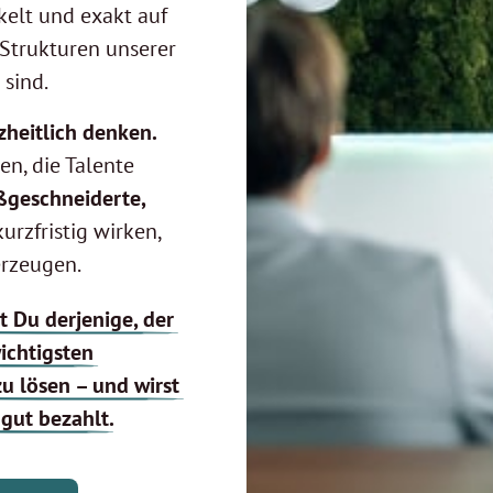
kelt und exakt auf 
Strukturen unserer 
sind.
n, die Talente 
geschneiderte, 
kurzfristig wirken, 
erzeugen.
t 
Du 
derjenige, 
der 
wichtigsten 
zu 
lösen 
– 
und 
wirst 
 
gut 
bezahlt.