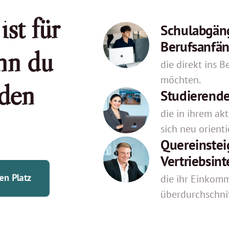
st für 
Schulabgäng
Berufsanfän
nn du

die direkt ins 
möchten.
den 
Studierend
die in ihrem ak
sich neu orient
Quereinsteig
Vertriebsint
en Platz
die ihr Einkomm
überdurchschnit